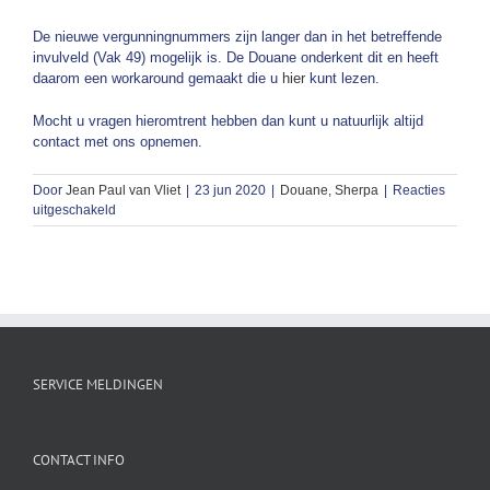
De nieuwe vergunningnummers zijn langer dan in het betreffende
invulveld (Vak 49) mogelijk is. De Douane onderkent dit en heeft
daarom een workaround gemaakt die u
hier
kunt lezen.
Mocht u vragen hieromtrent hebben dan kunt u natuurlijk altijd
contact met ons opnemen.
Door
Jean Paul van Vliet
|
23 jun 2020
|
Douane
,
Sherpa
|
Reacties
voor
uitgeschakeld
Nieuwe
opslagvergunningen
vanuit
EU
Trader
portal
SERVICE MELDINGEN
CONTACT INFO