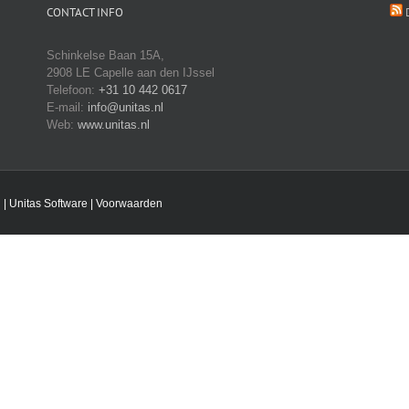
CONTACT INFO
Schinkelse Baan 15A,
2908 LE Capelle aan den IJssel
Telefoon:
+31 10 442 0617
E-mail:
info@unitas.nl
Web:
www.unitas.nl
 |
Unitas Software
|
Voorwaarden